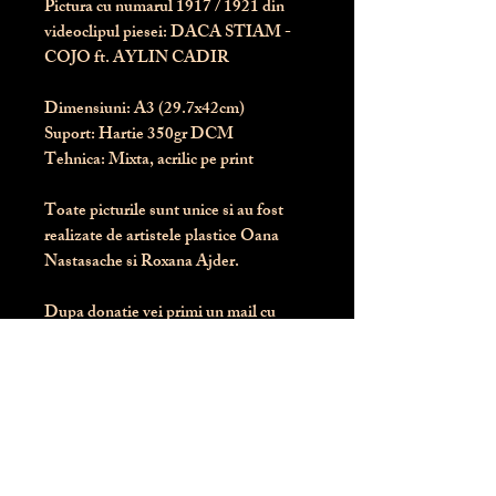
Pictura cu numarul
1917
/ 1921 din
videoclipul piesei: DACA STIAM -
COJO ft. AYLIN CADIR
Dimensiuni:
 A3 (29.7x42cm)
Suport:
 Hartie 350gr DCM
Tehnica:
 Mixta, acrilic pe print
Toate picturile sunt unice si au fost 
realizate de artistele plastice Oana 
Nastasache si Roxana Ajder.
Dupa donatie vei primi un mail cu 
instructiunile de livrare / ridicare.
Banii obtinuti din donatia pentru 
aceasta pictura intra direct in contul 
Asociatiei Blondie: RO50 BTRL 
RONC RT06 6128 8303