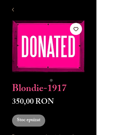
Blondie-1917
Preț
350,00 RON
Stoc epuizat