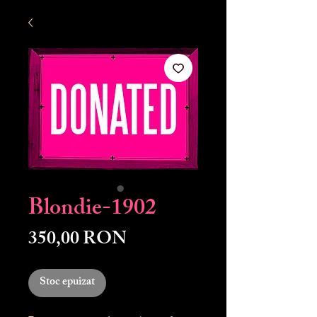
Blondie-1902
Preț
350,00 RON
Stoc epuizat