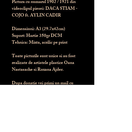
Pictura cu numarul
1902
/ 1921 din
videoclipul piesei: DACA STIAM -
COJO ft. AYLIN CADIR
Dimensiuni:
 A3 (29.7x42cm)
Suport:
 Hartie 350gr DCM
Tehnica:
 Mixta, acrilic pe print
Toate picturile sunt unice si au fost 
realizate de artistele plastice Oana 
Nastasache si Roxana Ajder.
Dupa donatie vei primi un mail cu 
instructiunile de livrare / ridicare.
Banii obtinuti din donatia pentru 
aceasta pictura intra direct in contul 
Asociatiei Blondie: RO50 BTRL 
RONC RT06 6128 8303