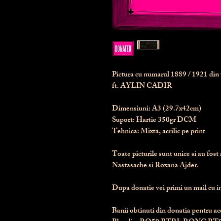
Pictura cu numarul
1889
/ 1921 di
ft. AYLIN CADIR
Dimensiuni:
 A3 (29.7x42cm)
Suport:
 Hartie 350gr DCM
Tehnica:
 Mixta, acrilic pe print
Toate picturile sunt unice si au fost 
Nastasache si Roxana Ajder.
Dupa donatie vei primi un mail cu ins
Banii obtinuti din donatia pentru ace