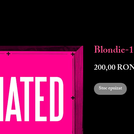
Blondie-
200,00 RO
Stoc epuizat