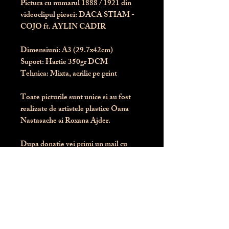
Pictura cu numarul
1888
/ 1921 din
videoclipul piesei: DACA STIAM -
COJO ft. AYLIN CADIR
Dimensiuni:
 A3 (29.7x42cm)
Suport:
 Hartie 350gr DCM
Tehnica:
 Mixta, acrilic pe print
Toate picturile sunt unice si au fost 
realizate de artistele plastice Oana 
Nastasache si Roxana Ajder.
Dupa donatie vei primi un mail cu 
instructiunile de livrare / ridicare.
Banii obtinuti din donatia pentru 
aceasta pictura intra direct in contul 
Asociatiei Blondie: RO50 BTRL 
RONC RT06 6128 8303