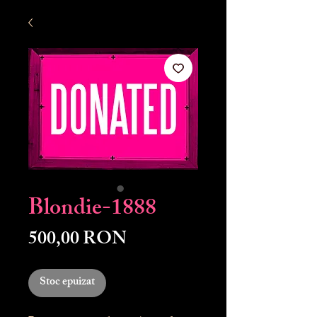
Blondie-1888
Preț
500,00 RON
Stoc epuizat