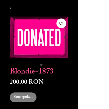
Blondie-1873
Preț
200,00 RON
Stoc epuizat