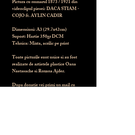
Pictura cu numarul
1873
/ 1921 din
videoclipul piesei: DACA STIAM -
COJO ft. AYLIN CADIR
Dimensiuni:
 A3 (29.7x42cm)
Suport:
 Hartie 350gr DCM
Tehnica:
 Mixta, acrilic pe print
Toate picturile sunt unice si au fost 
realizate de artistele plastice Oana 
Nastasache si Roxana Ajder.
Dupa donatie vei primi un mail cu 
instructiunile de livrare / ridicare.
Banii obtinuti din donatia pentru 
aceasta pictura intra direct in contul 
Asociatiei Blondie: RO50 BTRL 
RONC RT06 6128 8303