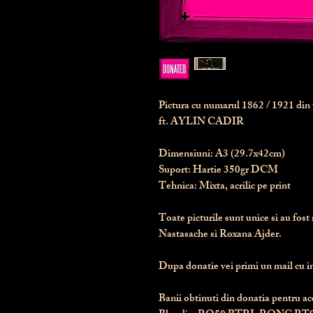
Pictura cu numarul
1862
/ 1921 di
ft. AYLIN CADIR
Dimensiuni:
 A3 (29.7x42cm)
Suport:
 Hartie 350gr DCM
Tehnica:
 Mixta, acrilic pe print
Toate picturile sunt unice si au fost 
Nastasache si Roxana Ajder.
Dupa donatie vei primi un mail cu ins
Banii obtinuti din donatia pentru ace