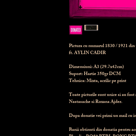
Pictura cu numarul
1830
/ 1921 di
ft. AYLIN CADIR
Dimensiuni:
 A3 (29.7x42cm)
Suport:
 Hartie 350gr DCM
Tehnica:
 Mixta, acrilic pe print
Toate picturile sunt unice si au fost 
Nastasache si Roxana Ajder.
Dupa donatie vei primi un mail cu ins
Banii obtinuti din donatia pentru ace