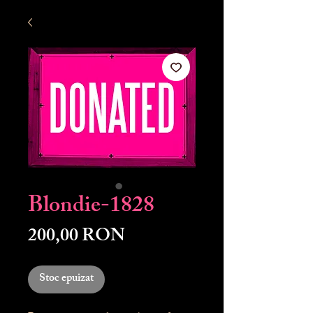
Blondie-1828
Preț
200,00 RON
Stoc epuizat