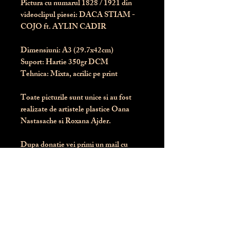
Pictura cu numarul
1828
/ 1921 din
videoclipul piesei: DACA STIAM -
COJO ft. AYLIN CADIR
Dimensiuni:
 A3 (29.7x42cm)
Suport:
 Hartie 350gr DCM
Tehnica:
 Mixta, acrilic pe print
Toate picturile sunt unice si au fost 
realizate de artistele plastice Oana 
Nastasache si Roxana Ajder.
Dupa donatie vei primi un mail cu 
instructiunile de livrare / ridicare.
Banii obtinuti din donatia pentru 
aceasta pictura intra direct in contul 
Asociatiei Blondie: RO50 BTRL 
RONC RT06 6128 8303