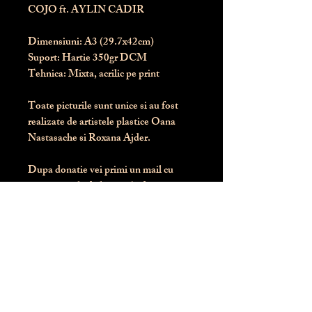
COJO ft. AYLIN CADIR
Dimensiuni:
 A3 (29.7x42cm)
Suport:
 Hartie 350gr DCM
Tehnica:
 Mixta, acrilic pe print
Toate picturile sunt unice si au fost 
realizate de artistele plastice Oana 
Nastasache si Roxana Ajder.
Dupa donatie vei primi un mail cu 
instructiunile de livrare / ridicare.
Banii obtinuti din donatia pentru 
aceasta pictura intra direct in contul 
Asociatiei Blondie: RO50 BTRL 
RONC RT06 6128 8303
Conform legii 287/2009, 