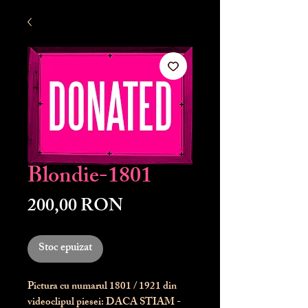
Blondie-1801
Preț
200,00 RON
Stoc epuizat
Pictura cu numarul
1801
/ 1921 din
videoclipul piesei: DACA STIAM -