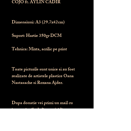
COJO ft. AYLIN CADIR
Dimensiuni:
 A3 (29.7x42cm)
Suport:
 Hartie 350gr DCM
Tehnica:
 Mixta, acrilic pe print
Toate picturile sunt unice si au fost 
realizate de artistele plastice Oana 
Nastasache si Roxana Ajder.
Dupa donatie vei primi un mail cu 
instructiunile de livrare / ridicare.
Banii obtinuti din donatia pentru 