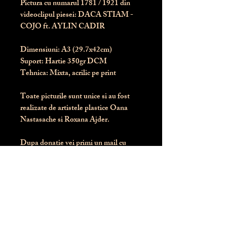
Pictura cu numarul
1781
/ 1921 din
videoclipul piesei: DACA STIAM -
COJO ft. AYLIN CADIR
Dimensiuni:
 A3 (29.7x42cm)
Suport:
 Hartie 350gr DCM
Tehnica:
 Mixta, acrilic pe print
Toate picturile sunt unice si au fost 
realizate de artistele plastice Oana 
Nastasache si Roxana Ajder.
Dupa donatie vei primi un mail cu 
instructiunile de livrare / ridicare.
Banii obtinuti din donatia pentru 
aceasta pictura intra direct in contul 
Asociatiei Blondie: RO50 BTRL 
RONC RT06 6128 8303