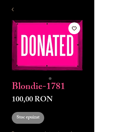
Blondie-1781
Preț
100,00 RON
Stoc epuizat