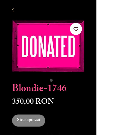
Blondie-1746
Preț
350,00 RON
Stoc epuizat