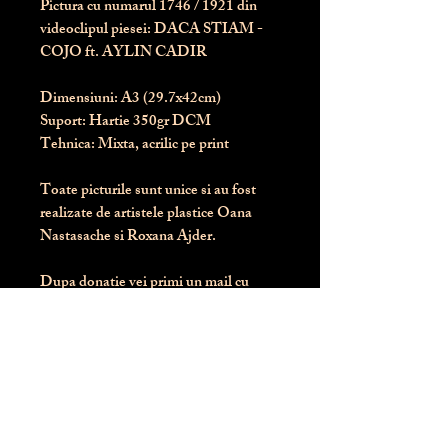
Pictura cu numarul
1746
/ 1921 din
videoclipul piesei: DACA STIAM -
COJO ft. AYLIN CADIR
Dimensiuni:
 A3 (29.7x42cm)
Suport:
 Hartie 350gr DCM
Tehnica:
 Mixta, acrilic pe print
Toate picturile sunt unice si au fost 
realizate de artistele plastice Oana 
Nastasache si Roxana Ajder.
Dupa donatie vei primi un mail cu 
instructiunile de livrare / ridicare.
Banii obtinuti din donatia pentru 
aceasta pictura intra direct in contul 
Asociatiei Blondie: RO50 BTRL 
RONC RT06 6128 8303