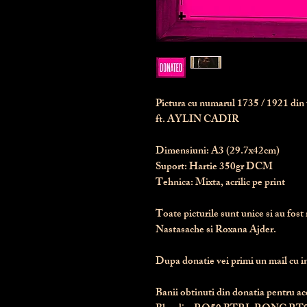
Pictura cu numarul
1735
/ 1921 di
ft. AYLIN CADIR
Dimensiuni:
 A3 (29.7x42cm)
Suport:
 Hartie 350gr DCM
Tehnica:
 Mixta, acrilic pe print
Toate picturile sunt unice si au fost 
Nastasache si Roxana Ajder.
Dupa donatie vei primi un mail cu ins
Banii obtinuti din donatia pentru ace