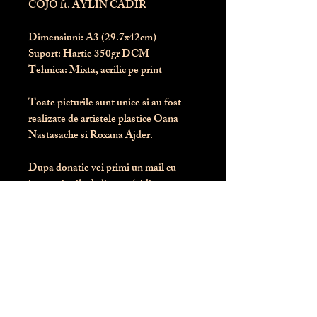
COJO ft. AYLIN CADIR
Dimensiuni:
 A3 (29.7x42cm)
Suport:
 Hartie 350gr DCM
Tehnica:
 Mixta, acrilic pe print
Toate picturile sunt unice si au fost 
realizate de artistele plastice Oana 
Nastasache si Roxana Ajder.
Dupa donatie vei primi un mail cu 
instructiunile de livrare / ridicare.
Banii obtinuti din donatia pentru 
aceasta pictura intra direct in contul 
Asociatiei Blondie: RO50 BTRL 
RONC RT06 6128 8303
Conform legii 287/2009, 
PRODUSUL NU SE POATE