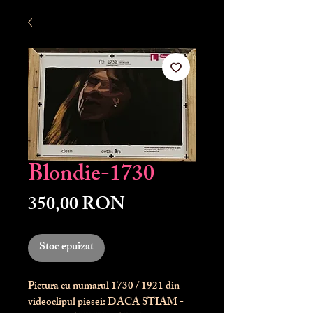
Blondie-1730
Preț
350,00 RON
Stoc epuizat
Pictura cu numarul
1730
/ 1921 din
videoclipul piesei: DACA STIAM -