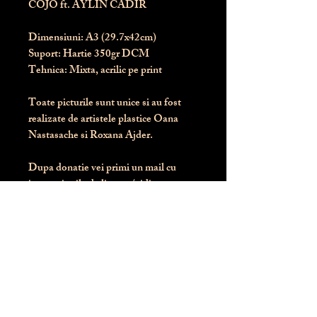
COJO ft. AYLIN CADIR
Dimensiuni:
 A3 (29.7x42cm)
Suport:
 Hartie 350gr DCM
Tehnica:
 Mixta, acrilic pe print
Toate picturile sunt unice si au fost 
realizate de artistele plastice Oana 
Nastasache si Roxana Ajder.
Dupa donatie vei primi un mail cu 
instructiunile de livrare / ridicare.
Banii obtinuti din donatia pentru 
aceasta pictura intra direct in contul 
Asociatiei Blondie: RO50 BTRL 
RONC RT06 6128 8303
Conform legii 287/2009, 
PRODUSUL NU SE POATE