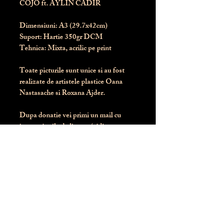
COJO ft. AYLIN CADIR
Dimensiuni:
 A3 (29.7x42cm)
Suport:
 Hartie 350gr DCM
Tehnica:
 Mixta, acrilic pe print
Toate picturile sunt unice si au fost 
realizate de artistele plastice Oana 
Nastasache si Roxana Ajder.
Dupa donatie vei primi un mail cu 
instructiunile de livrare / ridicare.
Banii obtinuti din donatia pentru 
aceasta pictura intra direct in contul 
Asociatiei Blondie: RO50 BTRL 
RONC RT06 6128 8303
Conform legii 287/2009, 
PRODUSUL NU SE POATE