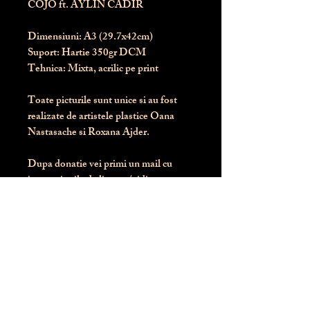
COJO ft. AYLIN CADIR
Dimensiuni:
 A3 (29.7x42cm)
Suport:
 Hartie 350gr DCM
Tehnica:
 Mixta, acrilic pe print
Toate picturile sunt unice si au fost 
realizate de artistele plastice Oana 
Nastasache si Roxana Ajder.
Dupa donatie vei primi un mail cu 
instructiunile de livrare / ridicare.
Banii obtinuti din donatia pentru 
aceasta pictura intra direct in contul 
Asociatiei Blondie: RO50 BTRL 
RONC RT06 6128 8303
Conform legii 287/2009, 
PRODUSUL NU SE POATE