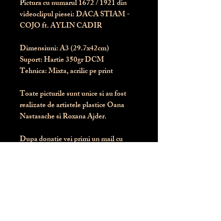
Pictura cu numarul
1672
/ 1921 din
videoclipul piesei: DACA STIAM -
COJO ft. AYLIN CADIR
Dimensiuni:
 A3 (29.7x42cm)
Suport:
 Hartie 350gr DCM
Tehnica:
 Mixta, acrilic pe print
Toate picturile sunt unice si au fost 
realizate de artistele plastice Oana 
Nastasache si Roxana Ajder.
Dupa donatie vei primi un mail cu 
instructiunile de livrare / ridicare.
Banii obtinuti din donatia pentru 
aceasta pictura intra direct in contul 
Asociatiei Blondie: RO50 BTRL 
RONC RT06 6128 8303