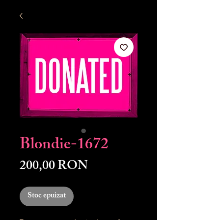
Blondie-1672
Preț
200,00 RON
Stoc epuizat