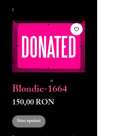
Blondie-1664
Preț
150,00 RON
Stoc epuizat