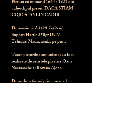
Pictura cu numarul
1664
/ 1921 din
videoclipul piesei: DACA STIAM -
COJO ft. AYLIN CADIR
Dimensiuni:
 A3 (29.7x42cm)
Suport:
 Hartie 350gr DCM
Tehnica:
 Mixta, acrilic pe print
Toate picturile sunt unice si au fost 
realizate de artistele plastice Oana 
Nastasache si Roxana Ajder.
Dupa donatie vei primi un mail cu 
instructiunile de livrare / ridicare.
Banii obtinuti din donatia pentru 
aceasta pictura intra direct in contul 
Asociatiei Blondie: RO50 BTRL 
RONC RT06 6128 8303