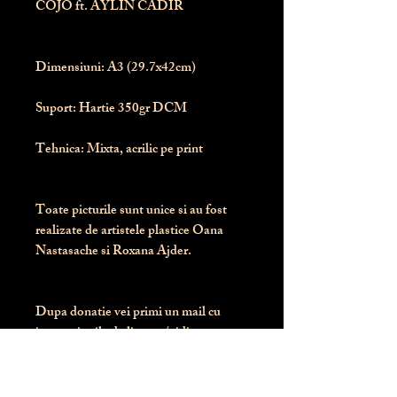
COJO ft. AYLIN CADIR
Dimensiuni:
 A3 (29.7x42cm)
Suport:
 Hartie 350gr DCM
Tehnica:
 Mixta, acrilic pe print
Toate picturile sunt unice si au fost 
realizate de artistele plastice Oana 
Nastasache si Roxana Ajder.
Dupa donatie vei primi un mail cu 
instructiunile de livrare / ridicare.
Banii obtinuti din donatia pentru 