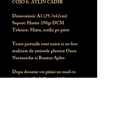
COJO ft. AYLIN CADIR
Dimensiuni:
 A3 (29.7x42cm)
Suport:
 Hartie 350gr DCM
Tehnica:
 Mixta, acrilic pe print
Toate picturile sunt unice si au fost 
realizate de artistele plastice Oana 
Nastasache si Roxana Ajder.
Dupa donatie vei primi un mail cu 
instructiunile de livrare / ridicare.
Banii obtinuti din donatia pentru 
aceasta pictura intra direct in contul 
Asociatiei Blondie: RO50 BTRL 
RONC RT06 6128 8303
Conform legii 287/2009, 
PRODUSUL NU SE POATE