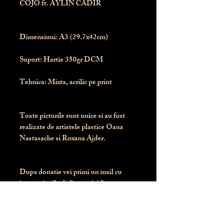
COJO ft. AYLIN CADIR
Dimensiuni:
 A3 (29.7x42cm)
Suport:
 Hartie 350gr DCM
Tehnica:
 Mixta, acrilic pe print
Toate picturile sunt unice si au fost 
realizate de artistele plastice Oana 
Nastasache si Roxana Ajder.
Dupa donatie vei primi un mail cu 
instructiunile de livrare / ridicare.
Banii obtinuti din donatia pentru 