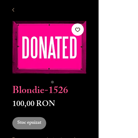
Blondie-1526
Preț
100,00 RON
Stoc epuizat