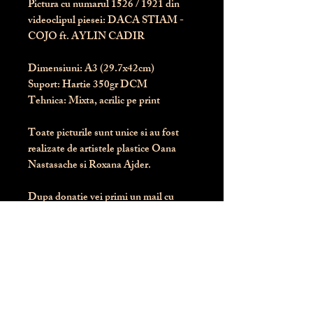
Pictura cu numarul
1526
/ 1921 din
videoclipul piesei: DACA STIAM -
COJO ft. AYLIN CADIR
Dimensiuni:
 A3 (29.7x42cm)
Suport:
 Hartie 350gr DCM
Tehnica:
 Mixta, acrilic pe print
Toate picturile sunt unice si au fost 
realizate de artistele plastice Oana 
Nastasache si Roxana Ajder.
Dupa donatie vei primi un mail cu 
instructiunile de livrare / ridicare.
Banii obtinuti din donatia pentru 
aceasta pictura intra direct in contul 
Asociatiei Blondie: RO50 BTRL 
RONC RT06 6128 8303