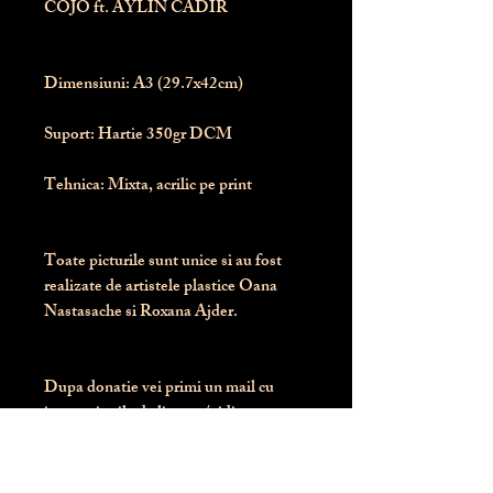
COJO ft. AYLIN CADIR
Dimensiuni:
 A3 (29.7x42cm)
Suport:
 Hartie 350gr DCM
Tehnica:
 Mixta, acrilic pe print
Toate picturile sunt unice si au fost 
realizate de artistele plastice Oana 
Nastasache si Roxana Ajder.
Dupa donatie vei primi un mail cu 
instructiunile de livrare / ridicare.
Banii obtinuti din donatia pentru 