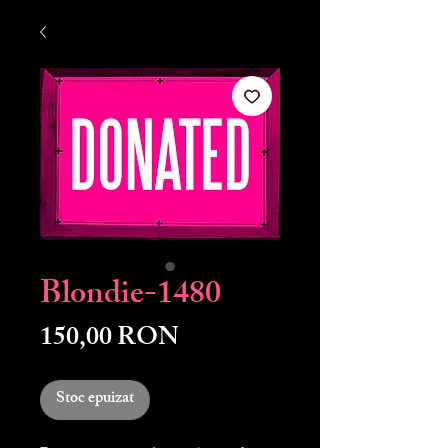
Blondie-1480
Preț
150,00 RON
Stoc epuizat