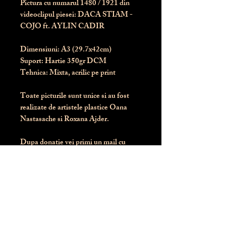
Pictura cu numarul
1480
/ 1921 din
videoclipul piesei: DACA STIAM -
COJO ft. AYLIN CADIR
Dimensiuni:
 A3 (29.7x42cm)
Suport:
 Hartie 350gr DCM
Tehnica:
 Mixta, acrilic pe print
Toate picturile sunt unice si au fost 
realizate de artistele plastice Oana 
Nastasache si Roxana Ajder.
Dupa donatie vei primi un mail cu 
instructiunile de livrare / ridicare.
Banii obtinuti din donatia pentru 
aceasta pictura intra direct in contul 
Asociatiei Blondie: RO50 BTRL 
RONC RT06 6128 8303