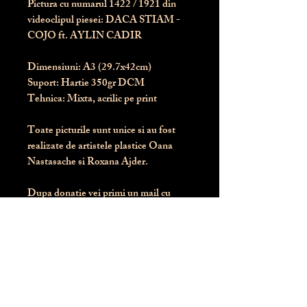
Pictura cu numarul
1422
/ 1921 din
videoclipul piesei: DACA STIAM -
COJO ft. AYLIN CADIR
Dimensiuni:
 A3 (29.7x42cm)
Suport:
 Hartie 350gr DCM
Tehnica:
 Mixta, acrilic pe print
Toate picturile sunt unice si au fost 
realizate de artistele plastice Oana 
Nastasache si Roxana Ajder.
Dupa donatie vei primi un mail cu 
instructiunile de livrare / ridicare.
Banii obtinuti din donatia pentru 
aceasta pictura intra direct in contul 
Asociatiei Blondie: RO50 BTRL 
RONC RT06 6128 8303