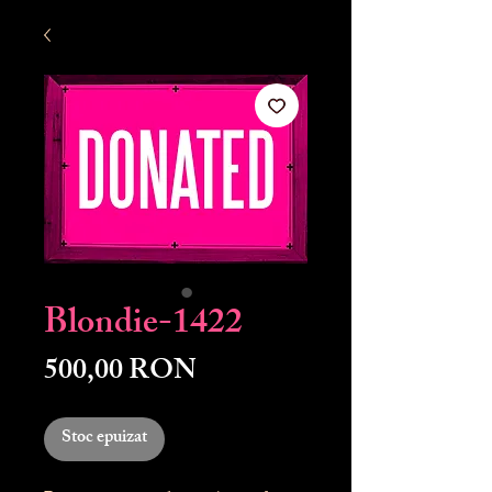
Blondie-1422
Preț
500,00 RON
Stoc epuizat