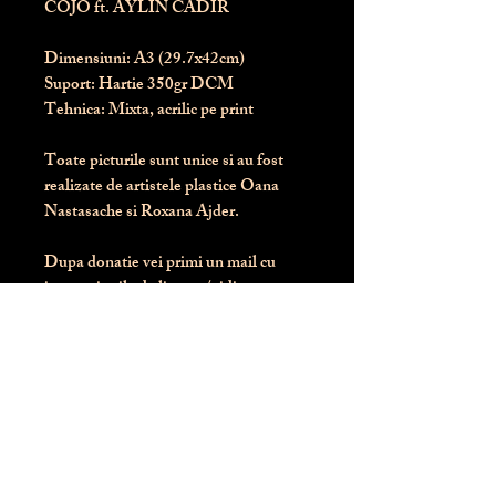
COJO ft. AYLIN CADIR
Dimensiuni:
 A3 (29.7x42cm)
Suport:
 Hartie 350gr DCM
Tehnica:
 Mixta, acrilic pe print
Toate picturile sunt unice si au fost 
realizate de artistele plastice Oana 
Nastasache si Roxana Ajder.
Dupa donatie vei primi un mail cu 
instructiunile de livrare / ridicare.
Banii obtinuti din donatia pentru 
aceasta pictura intra direct in contul 
Asociatiei Blondie: RO50 BTRL 
RONC RT06 6128 8303
Conform legii 287/2009, 
PRODUSUL NU SE POATE