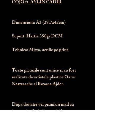
COJO ft. AYLIN CADIR
Dimensiuni:
 A3 (29.7x42cm)
Suport:
 Hartie 350gr DCM
Tehnica:
 Mixta, acrilic pe print
Toate picturile sunt unice si au fost 
realizate de artistele plastice Oana 
Nastasache si Roxana Ajder.
Dupa donatie vei primi un mail cu 
instructiunile de livrare / ridicare.
Banii obtinuti din donatia pentru 