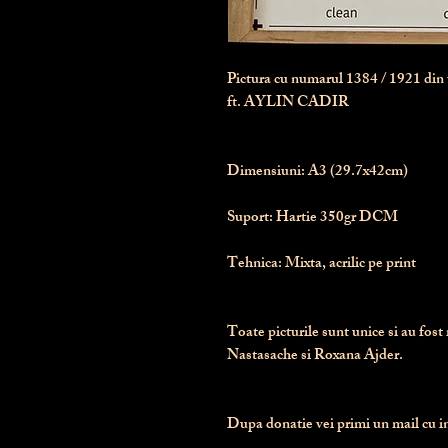
Pictura cu numarul
1384
/ 1921 di
ft. AYLIN CADIR
Dimensiuni:
 A3 (29.7x42cm)
Suport:
 Hartie 350gr DCM
Tehnica:
 Mixta, acrilic pe print
Toate picturile sunt unice si au fost 
Nastasache si Roxana Ajder.
Dupa donatie vei primi un mail cu ins