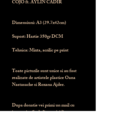
COJO ft. AYLIN CADIR
Dimensiuni:
 A3 (29.7x42cm)
Suport:
 Hartie 350gr DCM
Tehnica:
 Mixta, acrilic pe print
Toate picturile sunt unice si au fost 
realizate de artistele plastice Oana 
Nastasache si Roxana Ajder.
Dupa donatie vei primi un mail cu 
instructiunile de livrare / ridicare.
Banii obtinuti din donatia pentru 