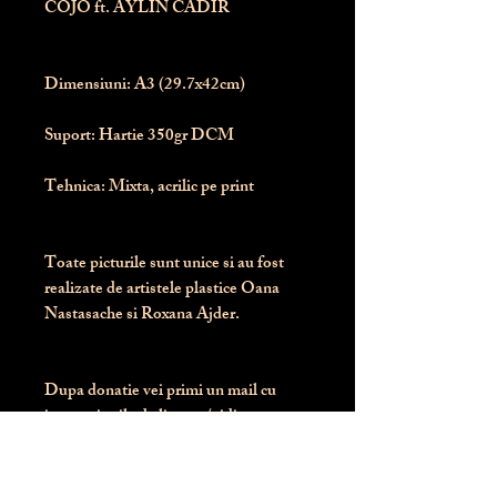
COJO ft. AYLIN CADIR
Dimensiuni:
 A3 (29.7x42cm)
Suport:
 Hartie 350gr DCM
Tehnica:
 Mixta, acrilic pe print
Toate picturile sunt unice si au fost 
realizate de artistele plastice Oana 
Nastasache si Roxana Ajder.
Dupa donatie vei primi un mail cu 
instructiunile de livrare / ridicare.
Banii obtinuti din donatia pentru 