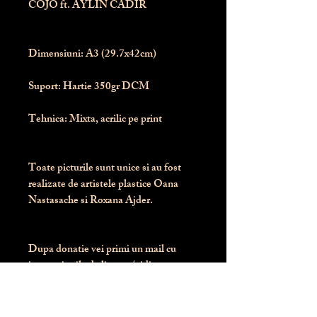
COJO ft. AYLIN CADIR
Dimensiuni:
 A3 (29.7x42cm)
Suport:
 Hartie 350gr DCM
Tehnica:
 Mixta, acrilic pe print
Toate picturile sunt unice si au fost 
realizate de artistele plastice Oana 
Nastasache si Roxana Ajder.
Dupa donatie vei primi un mail cu 
instructiunile de livrare / ridicare.
Banii obtinuti din donatia pentru 