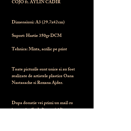
COJO ft. AYLIN CADIR
Dimensiuni:
 A3 (29.7x42cm)
Suport:
 Hartie 350gr DCM
Tehnica:
 Mixta, acrilic pe print
Toate picturile sunt unice si au fost 
realizate de artistele plastice Oana 
Nastasache si Roxana Ajder.
Dupa donatie vei primi un mail cu 
instructiunile de livrare / ridicare.
Banii obtinuti din donatia pentru 