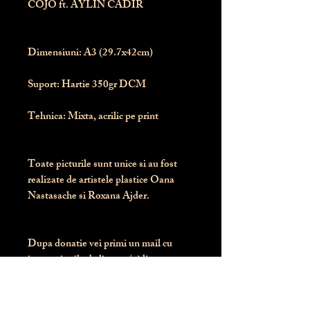
COJO ft. AYLIN CADIR
Dimensiuni:
 A3 (29.7x42cm)
Suport:
 Hartie 350gr DCM
Tehnica:
 Mixta, acrilic pe print
Toate picturile sunt unice si au fost 
realizate de artistele plastice Oana 
Nastasache si Roxana Ajder.
Dupa donatie vei primi un mail cu 
instructiunile de livrare / ridicare.
Banii obtinuti din donatia pentru 