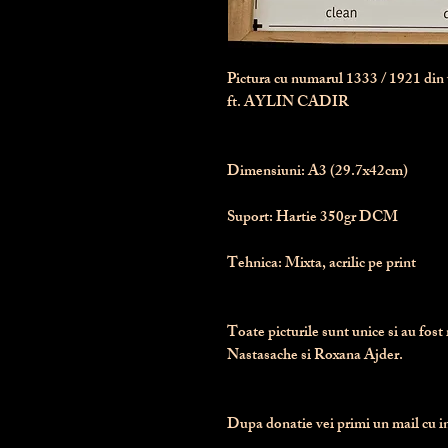
Pictura cu numarul
1333
/ 1921 di
ft. AYLIN CADIR
Dimensiuni:
 A3 (29.7x42cm)
Suport:
 Hartie 350gr DCM
Tehnica:
 Mixta, acrilic pe print
Toate picturile sunt unice si au fost 
Nastasache si Roxana Ajder.
Dupa donatie vei primi un mail cu ins