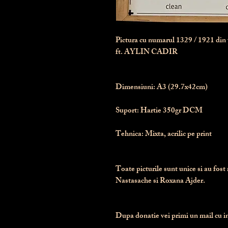
Pictura cu numarul
1329
/ 1921 di
ft. AYLIN CADIR
Dimensiuni:
 A3 (29.7x42cm)
Suport:
 Hartie 350gr DCM
Tehnica:
 Mixta, acrilic pe print
Toate picturile sunt unice si au fost 
Nastasache si Roxana Ajder.
Dupa donatie vei primi un mail cu ins