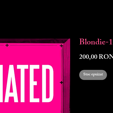
Blondie-
200,00 RO
Stoc epuizat