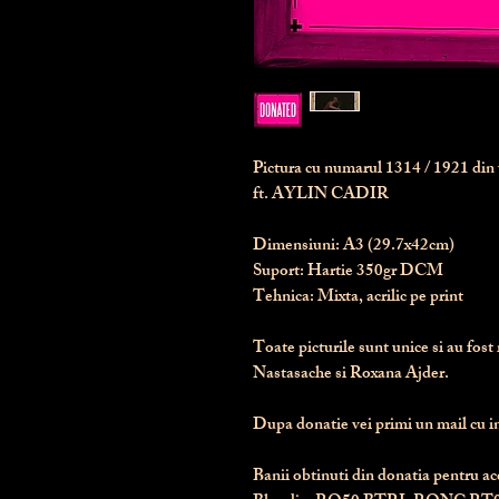
Pictura cu numarul
1314
/ 1921 di
ft. AYLIN CADIR
Dimensiuni:
 A3 (29.7x42cm)
Suport:
 Hartie 350gr DCM
Tehnica:
 Mixta, acrilic pe print
Toate picturile sunt unice si au fost 
Nastasache si Roxana Ajder.
Dupa donatie vei primi un mail cu ins
Banii obtinuti din donatia pentru ace