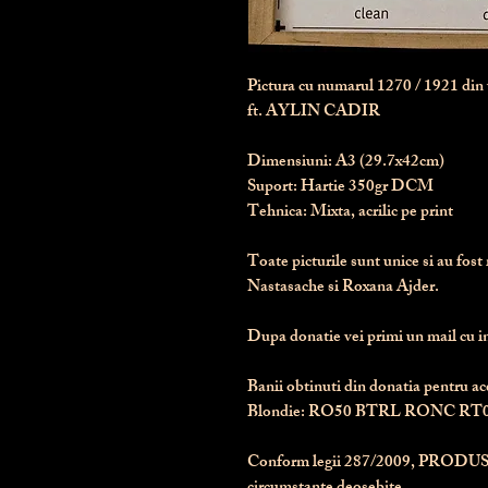
Pictura cu numarul
1270
/ 1921 di
ft. AYLIN CADIR
Dimensiuni:
 A3 (29.7x42cm)
Suport:
 Hartie 350gr DCM
Tehnica:
 Mixta, acrilic pe print
Toate picturile sunt unice si au fost 
Nastasache si Roxana Ajder.
Dupa donatie vei primi un mail cu ins
Banii obtinuti din donatia pentru ace
Blondie: RO50 BTRL RONC RT0
Conform legii 287/2009, 
PRODUS