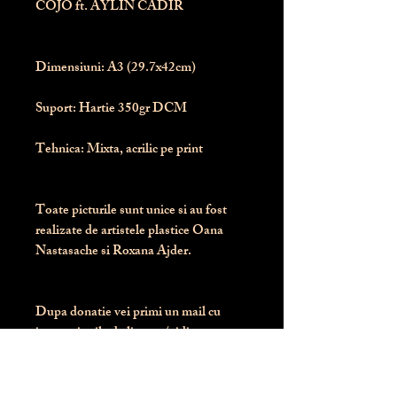
COJO ft. AYLIN CADIR
Dimensiuni:
 A3 (29.7x42cm)
Suport:
 Hartie 350gr DCM
Tehnica:
 Mixta, acrilic pe print
Toate picturile sunt unice si au fost 
realizate de artistele plastice Oana 
Nastasache si Roxana Ajder.
Dupa donatie vei primi un mail cu 
instructiunile de livrare / ridicare.
Banii obtinuti din donatia pentru 