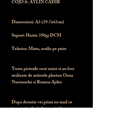
COJO ft. AYLIN CADIR
Dimensiuni:
 A3 (29.7x42cm)
Suport:
 Hartie 350gr DCM
Tehnica:
 Mixta, acrilic pe print
Toate picturile sunt unice si au fost 
realizate de artistele plastice Oana 
Nastasache si Roxana Ajder.
Dupa donatie vei primi un mail cu 
instructiunile de livrare / ridicare.
Banii obtinuti din donatia pentru 