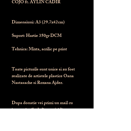
COJO ft. AYLIN CADIR
Dimensiuni:
 A3 (29.7x42cm)
Suport:
 Hartie 350gr DCM
Tehnica:
 Mixta, acrilic pe print
Toate picturile sunt unice si au fost 
realizate de artistele plastice Oana 
Nastasache si Roxana Ajder.
Dupa donatie vei primi un mail cu 
instructiunile de livrare / ridicare.
Banii obtinuti din donatia pentru 