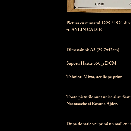
Pictura cu numarul
1229
/ 1921 di
ft. AYLIN CADIR
Dimensiuni:
 A3 (29.7x42cm)
Suport:
 Hartie 350gr DCM
Tehnica:
 Mixta, acrilic pe print
Toate picturile sunt unice si au fost 
Nastasache si Roxana Ajder.
Dupa donatie vei primi un mail cu ins