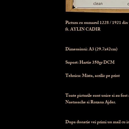
Pictura cu numarul
1228
/ 1921 di
ft. AYLIN CADIR
Dimensiuni:
 A3 (29.7x42cm)
Suport:
 Hartie 350gr DCM
Tehnica:
 Mixta, acrilic pe print
Toate picturile sunt unice si au fost 
Nastasache si Roxana Ajder.
Dupa donatie vei primi un mail cu ins