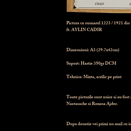
Pictura cu numarul
1223
/ 1921 di
ft. AYLIN CADIR
Dimensiuni:
 A3 (29.7x42cm)
Suport:
 Hartie 350gr DCM
Tehnica:
 Mixta, acrilic pe print
Toate picturile sunt unice si au fost 
Nastasache si Roxana Ajder.
Dupa donatie vei primi un mail cu ins