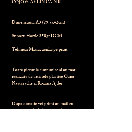
COJO ft. AYLIN CADIR
Dimensiuni:
 A3 (29.7x42cm)
Suport:
 Hartie 350gr DCM
Tehnica:
 Mixta, acrilic pe print
Toate picturile sunt unice si au fost 
realizate de artistele plastice Oana 
Nastasache si Roxana Ajder.
Dupa donatie vei primi un mail cu 
instructiunile de livrare / ridicare.
Banii obtinuti din donatia pentru 