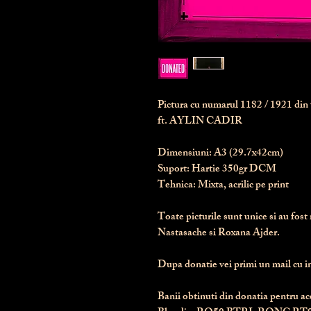
Pictura cu numarul
1182
/ 1921 di
ft. AYLIN CADIR
Dimensiuni:
 A3 (29.7x42cm)
Suport:
 Hartie 350gr DCM
Tehnica:
 Mixta, acrilic pe print
Toate picturile sunt unice si au fost 
Nastasache si Roxana Ajder.
Dupa donatie vei primi un mail cu ins
Banii obtinuti din donatia pentru ace