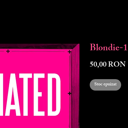
Blondie-
50,00 RON
Stoc epuizat