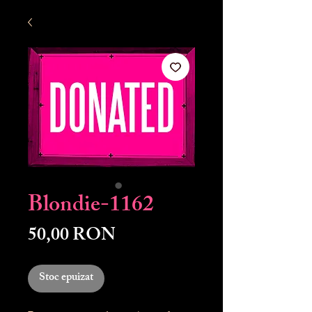
Blondie-1162
Preț
50,00 RON
Stoc epuizat