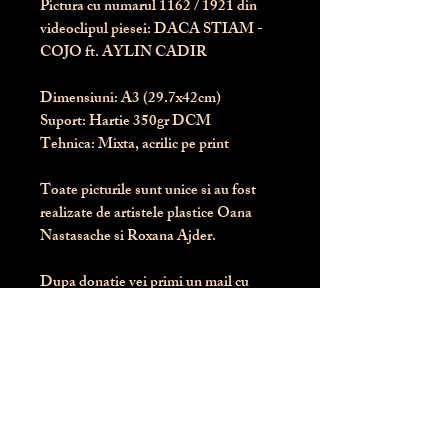
Pictura cu numarul
1162
/ 1921 din
videoclipul piesei: DACA STIAM -
COJO ft. AYLIN CADIR
Dimensiuni:
 A3 (29.7x42cm)
Suport:
 Hartie 350gr DCM
Tehnica:
 Mixta, acrilic pe print
Toate picturile sunt unice si au fost 
realizate de artistele plastice Oana 
Nastasache si Roxana Ajder.
Dupa donatie vei primi un mail cu 
instructiunile de livrare / ridicare.
Banii obtinuti din donatia pentru 
aceasta pictura intra direct in contul 
Asociatiei Blondie: RO50 BTRL 
RONC RT06 6128 8303