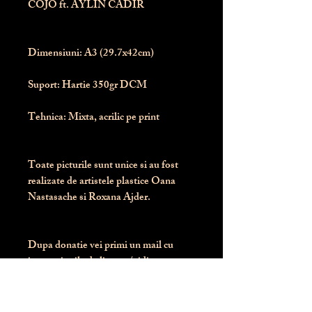
COJO ft. AYLIN CADIR
Dimensiuni:
 A3 (29.7x42cm)
Suport:
 Hartie 350gr DCM
Tehnica:
 Mixta, acrilic pe print
Toate picturile sunt unice si au fost 
realizate de artistele plastice Oana 
Nastasache si Roxana Ajder.
Dupa donatie vei primi un mail cu 
instructiunile de livrare / ridicare.
Banii obtinuti din donatia pentru 