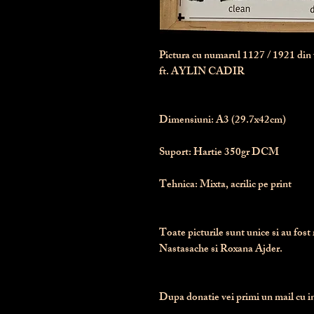
Pictura cu numarul
1127
/ 1921 di
ft. AYLIN CADIR
Dimensiuni:
 A3 (29.7x42cm)
Suport:
 Hartie 350gr DCM
Tehnica:
 Mixta, acrilic pe print
Toate picturile sunt unice si au fost 
Nastasache si Roxana Ajder.
Dupa donatie vei primi un mail cu ins