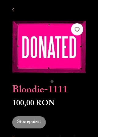
Blondie-1111
Preț
100,00 RON
Stoc epuizat