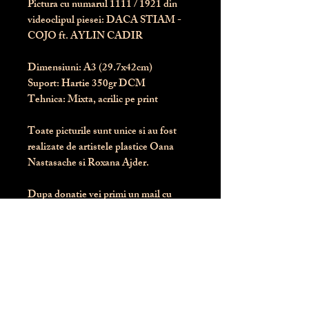
Pictura cu numarul
1111
/ 1921 din
videoclipul piesei: DACA STIAM -
COJO ft. AYLIN CADIR
Dimensiuni:
 A3 (29.7x42cm)
Suport:
 Hartie 350gr DCM
Tehnica:
 Mixta, acrilic pe print
Toate picturile sunt unice si au fost 
realizate de artistele plastice Oana 
Nastasache si Roxana Ajder.
Dupa donatie vei primi un mail cu 
instructiunile de livrare / ridicare.
Banii obtinuti din donatia pentru 
aceasta pictura intra direct in contul 
Asociatiei Blondie: RO50 BTRL 
RONC RT06 6128 8303